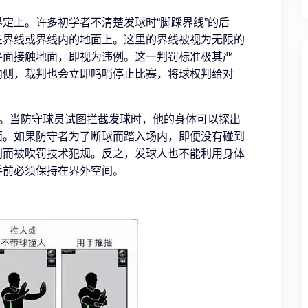
定上。许多初学者不清楚发球时“脚踩界线”的后
在界线或界线内的地面上。这里的界线被视为无限的
平面接触地面，即视为违例。这一判罚标准极其严
内侧，裁判也会立即鸣哨停止比赛，将球权判给对
为。当防守球员试图拦截发球时，他的身体可以探出
面。如果防守者为了断球而踏入场内，即便没有碰到
则而被吹罚技术犯规。反之，发球人也不能利用身体
手前必须保持在界外空间。