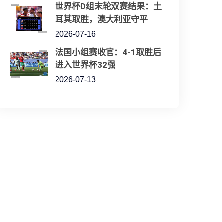
世界杯D组末轮双赛结果：土
耳其取胜，澳大利亚守平
2026-07-16
法国小组赛收官：4-1取胜后
进入世界杯32强
2026-07-13