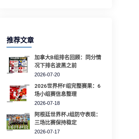
推荐文章
加拿大B组排名回顾：同分情
况下排名波黑之前
2026-07-20
2026世界杯F组完整赛果：6
场小组赛信息整理
2026-07-18
阿根廷世界杯J组防守表现：
三场比赛保持稳定
2026-07-17