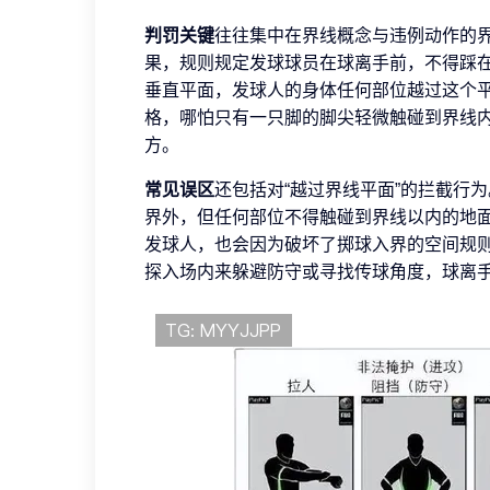
判罚关键
往往集中在界线概念与违例动作的界
果，规则规定发球球员在球离手前，不得踩
垂直平面，发球人的身体任何部位越过这个
格，哪怕只有一只脚的脚尖轻微触碰到界线
方。
常见误区
还包括对“越过界线平面”的拦截行
界外，但任何部位不得触碰到界线以内的地
发球人，也会因为破坏了掷球入界的空间规
探入场内来躲避防守或寻找传球角度，球离