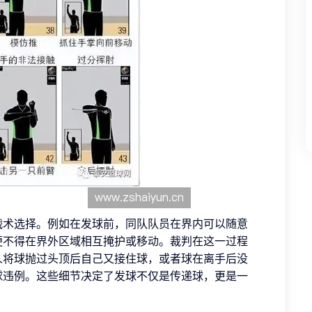
战术选择。例如在发球前，同队队员在界内可以随意
便不得在界外区域相互掩护或移动。裁判在这一过程
人将球抛过头顶后自己又接住球，或者球在离手后没
球违例。这些细节决定了发球不仅是传递球，更是一