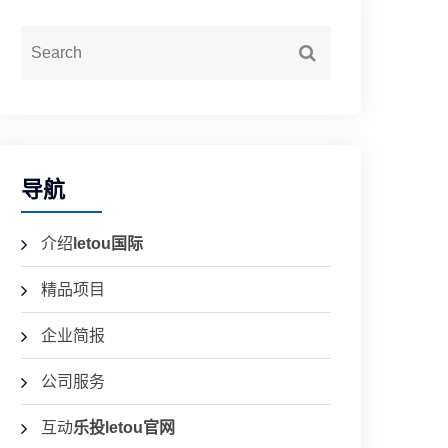
导航
介绍
letou国际
精品项目
企业简报
公司服务
互动
乐投letou官网