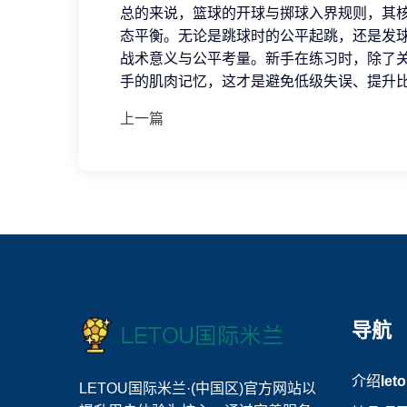
总的来说，篮球的开球与掷球入界规则，其
态平衡。无论是跳球时的公平起跳，还是发
战术意义与公平考量。新手在练习时，除了
手的肌肉记忆，这才是避免低级失误、提升
上一篇
导航
介绍
le
LETOU国际米兰·(中国区)官方网站以