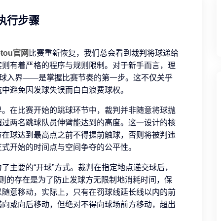
执行步骤
etou官网
比赛重新恢复，我们总会看到裁判将球递给
实则有着严格的程序与规则限制。对于新手而言，理
掷球入界——是掌握比赛节奏的第一步。这不仅关乎
抗中避免因发球失误而白白浪费球权。
界。在比赛开始的跳球环节中，裁判并非随意将球抛
超过两名跳球队员伸臂能达到的高度。这一设计的核
方在球达到最高点之前不得提前触球，否则将被判违
正式开始的时间点与空间争夺的公平性。
了主要的“开球”方式。裁判在指定地点递交球后，
规则的存在是为了防止发球方无限制地消耗时间，保
以随意移动，实际上，只有在罚球线延长线以内的前
横向或向后移动，但绝对不得向球场前方移动，超出