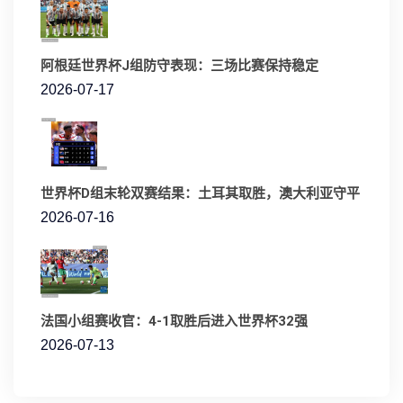
阿根廷世界杯J组防守表现：三场比赛保持稳定
2026-07-17
世界杯D组末轮双赛结果：土耳其取胜，澳大利亚守平
2026-07-16
法国小组赛收官：4-1取胜后进入世界杯32强
2026-07-13