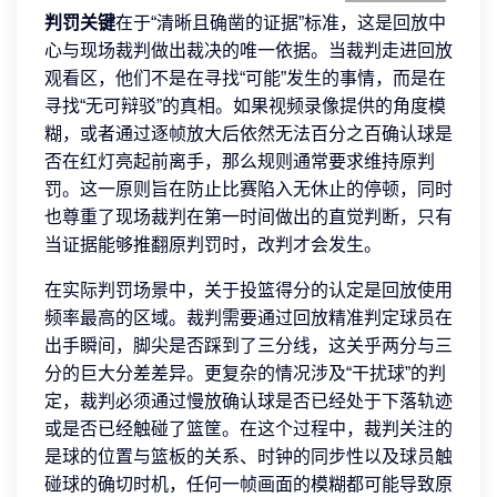
判罚关键
在于“清晰且确凿的证据”标准，这是回放中
心与现场裁判做出裁决的唯一依据。当裁判走进回放
观看区，他们不是在寻找“可能”发生的事情，而是在
寻找“无可辩驳”的真相。如果视频录像提供的角度模
糊，或者通过逐帧放大后依然无法百分之百确认球是
否在红灯亮起前离手，那么规则通常要求维持原判
罚。这一原则旨在防止比赛陷入无休止的停顿，同时
也尊重了现场裁判在第一时间做出的直觉判断，只有
当证据能够推翻原判罚时，改判才会发生。
在实际判罚场景中，关于投篮得分的认定是回放使用
频率最高的区域。裁判需要通过回放精准判定球员在
出手瞬间，脚尖是否踩到了三分线，这关乎两分与三
分的巨大分差差异。更复杂的情况涉及“干扰球”的判
定，裁判必须通过慢放确认球是否已经处于下落轨迹
或是否已经触碰了篮筐。在这个过程中，裁判关注的
是球的位置与篮板的关系、时钟的同步性以及球员触
碰球的确切时机，任何一帧画面的模糊都可能导致原