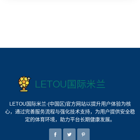
LETOU国际米兰·(中国区)官方网站以提升用户体验为核
心，通过完善服务流程与强化技术支持，为用户提供安全稳
定的体育环境，助力平台长期健康发展。