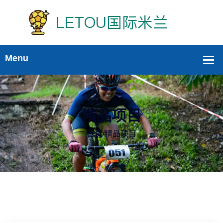
精品项目
首页
/
精品项目