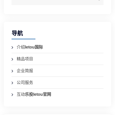
导航
介绍
letou国际
精品项目
企业简报
公司服务
互动
乐投letou官网