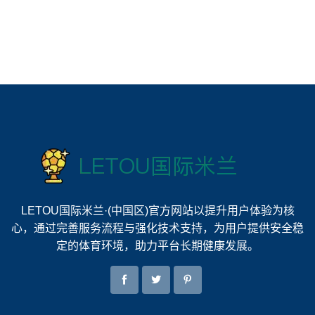
LETOU国际米兰·(中国区)官方网站以提升用户体验为核
心，通过完善服务流程与强化技术支持，为用户提供安全稳
定的体育环境，助力平台长期健康发展。