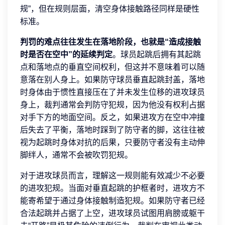
规”，但在规则层面，清空身体接触路径同样是硬性
标准。
判罚的难点往往发生在落地阶段，也就是“造成接触
时是否在空中”的延续判定
。球员起跳后拥有其起跳
点和落地点的垂直空间权利，但这并不意味着可以随
意落在别人身上。如果防守球员垂直起跳封盖，落地
时身体由于惯性直接压在了并未发生位移的进攻球员
身上，裁判通常会判防守犯规，因为他没有权利占据
对手下方的地面空间。反之，如果进攻方在空中冲撞
后失去了平衡，落地时踩到了防守者的脚，这往往被
视为起跳时身体对抗的后果，只要防守者没有主动伸
脚绊人，通常不会被吹罚犯规。
对于进攻球员而言，理解这一规则能有效减少不必要
的进攻犯规。当面对垂直起跳的护框者时，进攻方不
能寄希望于通过身体接触制造犯规。如果防守者已经
合法起跳并占据了上空，进攻球员试图用肩膀或躯干