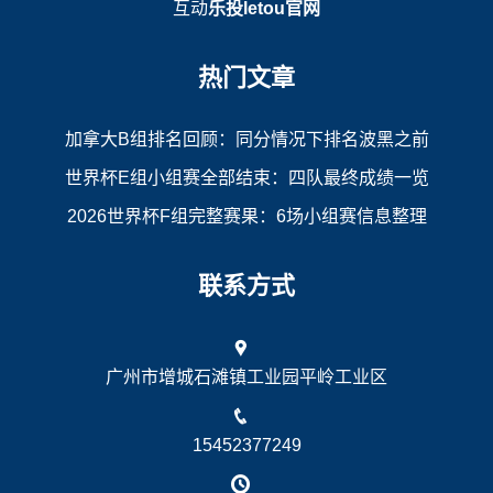
互动
乐投letou官网
热门文章
加拿大B组排名回顾：同分情况下排名波黑之前
世界杯E组小组赛全部结束：四队最终成绩一览
2026世界杯F组完整赛果：6场小组赛信息整理
联系方式
广州市增城石滩镇工业园平岭工业区
15452377249