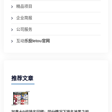
精品项目
企业简报
公司服务
互动
乐投letou官网
推荐文章