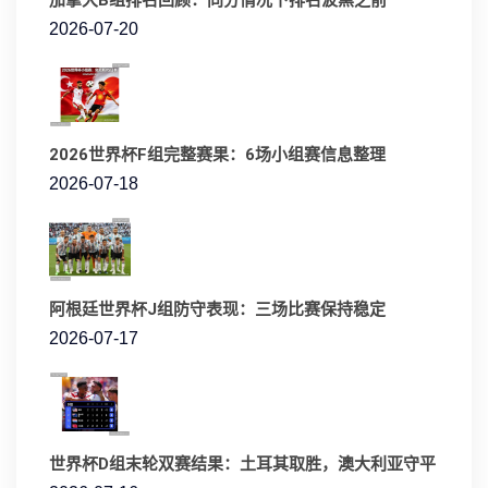
加拿大B组排名回顾：同分情况下排名波黑之前
2026-07-20
2026世界杯F组完整赛果：6场小组赛信息整理
2026-07-18
阿根廷世界杯J组防守表现：三场比赛保持稳定
2026-07-17
世界杯D组末轮双赛结果：土耳其取胜，澳大利亚守平