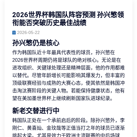
2026世界杯韩国队阵容预测 孙兴慜领
衔能否突破历史最佳战绩
2026-05-22
孙兴慜仍是核心
作为韩国队近十年最具代表性的球员，孙兴慜在
2026世界杯周期仍将是球队的绝对核心。无论是在
进攻组织、关键球处理还是精神层面，他的作用都难
以替代。尽管年龄增长可能影响其爆发力，但丰富的
顶级联赛经验与成熟的大赛心态，使其依然是韩国冲
击淘汰赛阶段的关键人物。若能保持健康状态，他有
望在美加墨世界杯上继续刷新国家队进球纪录。
新老交替进行中
韩国队正处在一个承前启后的阶段。除孙兴慜外，李
刚仁、黄喜灿、金玟哉等正值当打之年的球员已逐渐
挑起大梁。尤其是效力于欧洲主流联赛的中后场球