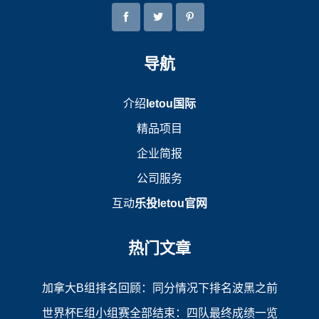
导航
介绍
letou国际
精品项目
企业简报
公司服务
互动
乐投letou官网
热门文章
加拿大B组排名回顾：同分情况下排名波黑之前
世界杯E组小组赛全部结束：四队最终成绩一览