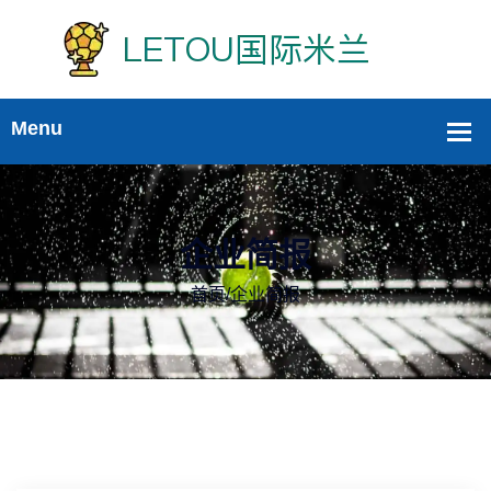
企业简报
首页
/
企业简报