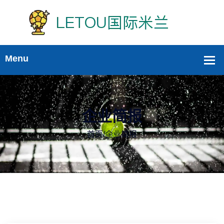
企业简报
首页
/
企业简报