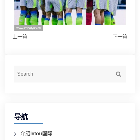
上一篇
下一篇
导航
介绍
letou国际