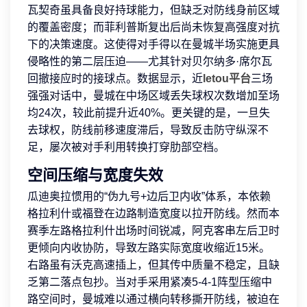
瓦契奇虽具备良好持球能力，但缺乏对防线身前区域
的覆盖密度；而菲利普斯复出后尚未恢复高强度对抗
下的决策速度。这使得对手得以在曼城半场实施更具
侵略性的第二层压迫——尤其针对贝尔纳多·席尔瓦
回撤接应时的接球点。数据显示，近
letou平台
三场
强强对话中，曼城在中场区域丢失球权次数增加至场
均24次，较此前提升近40%。更关键的是，一旦失
去球权，防线前移速度滞后，导致反击防守纵深不
足，屡次被对手利用转换打穿肋部空档。
空间压缩与宽度失效
瓜迪奥拉惯用的“伪九号+边后卫内收”体系，本依赖
格拉利什或福登在边路制造宽度以拉开防线。然而本
赛季左路格拉利什出场时间锐减，阿克客串左后卫时
更倾向内收协防，导致左路实际宽度收缩近15米。
右路虽有沃克高速插上，但其传中质量不稳定，且缺
乏第二落点包抄。当对手采用紧凑5-4-1阵型压缩中
路空间时，曼城难以通过横向转移撕开防线，被迫在