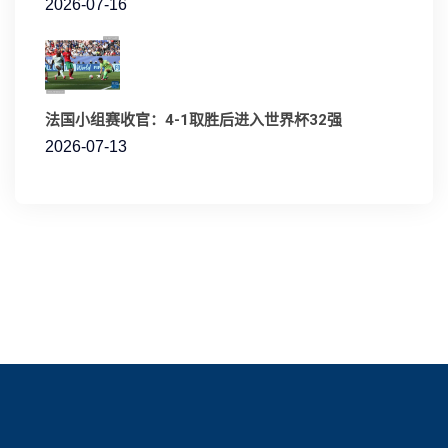
2026-07-16
法国小组赛收官：4-1取胜后进入世界杯32强
2026-07-13